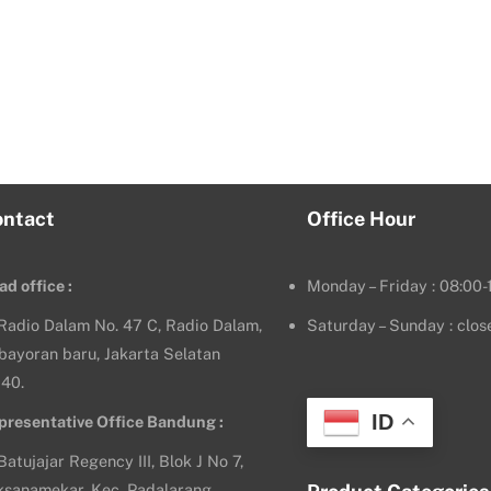
ontact
Office Hour
ad office :
Monday – Friday : 08:00-
. Radio Dalam No. 47 C, Radio Dalam,
Saturday – Sunday : clos
bayoran baru, Jakarta Selatan
140.
ID
presentative Office Bandung :
 Batujajar Regency III, Blok J No 7,
ksanamekar, Kec. Padalarang,