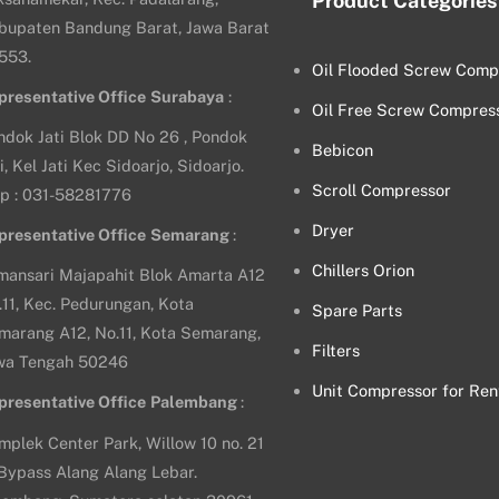
Product Categories
bupaten Bandung Barat, Jawa Barat
553.
Oil Flooded Screw Comp
presentative Office
Surabaya
:
Oil Free Screw Compres
ndok Jati Blok DD No 26 , Pondok
Bebicon
i, Kel Jati Kec Sidoarjo, Sidoarjo.
Scroll Compressor
lp : 031-58281776
Dryer
presentative Office
Semarang
:
Chillers Orion
mansari Majapahit Blok Amarta A12
.11, Kec. Pedurungan, Kota
Spare Parts
marang A12, No.11, Kota Semarang,
Filters
wa Tengah 50246
Unit Compressor for Ren
presentative Office
Palembang
:
mplek Center Park, Willow 10 no. 21
. Bypass Alang Alang Lebar.