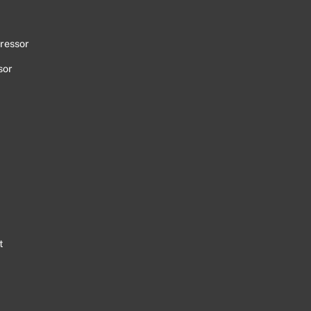
ressor
sor
t