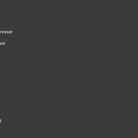
ressor
sor
t