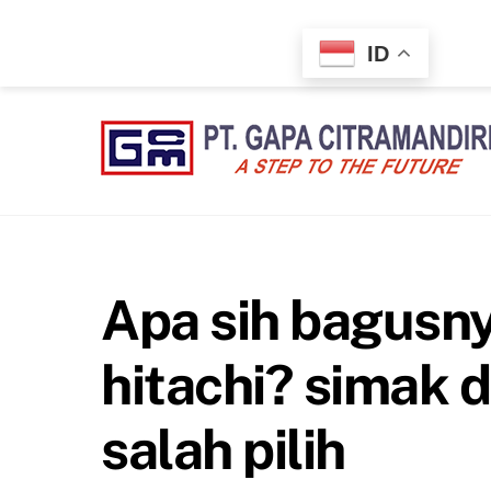
Skip
to
ID
content
Apa sih bagusn
hitachi? simak d
salah pilih