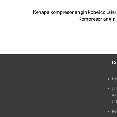
Kenapa kompresor angin kobelco laku
Kompresor angin 
C
He
Jl
Ke
12
Re