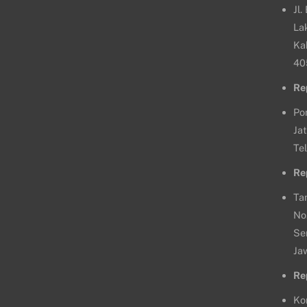
Jl.
La
Ka
40
Re
Po
Jat
Te
Re
Ta
No
Se
Ja
Re
Ko