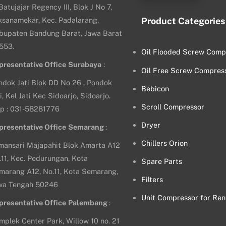
 Batujajar Regency III, Blok J No 7,
ksanamekar, Kec. Padalarang,
Product Categories
bupaten Bandung Barat, Jawa Barat
553.
Oil Flooded Screw Comp
presentative Office
Surabaya
:
Oil Free Screw Compres
ndok Jati Blok DD No 26 , Pondok
Bebicon
i, Kel Jati Kec Sidoarjo, Sidoarjo.
Scroll Compressor
lp : 031-58281776
Dryer
presentative Office
Semarang
:
Chillers Orion
mansari Majapahit Blok Amarta A12
.11, Kec. Pedurungan, Kota
Spare Parts
marang A12, No.11, Kota Semarang,
Filters
wa Tengah 50246
Unit Compressor for Ren
presentative Office
Palembang
:
mplek Center Park, Willow 10 no. 21