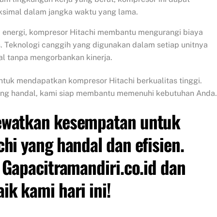
simal dalam jangka waktu yang lama.
nsi energi, kompresor Hitachi membantu mengurangi biaya
. Teknologi canggih yang digunakan dalam setiap unitnya
l tanpa mengorbankan kinerja.
ntuk mendapatkan kompresor Hitachi berkualitas tinggi.
ang handal, kami siap membantu memenuhi kebutuhan Anda.
ewatkan kesempatan untuk
hi yang handal dan efisien.
 Gapacitramandiri.co.id dan
k kami hari ini!