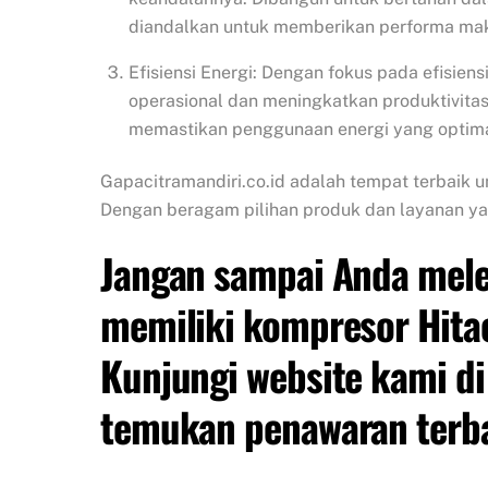
diandalkan untuk memberikan performa mak
Efisiensi Energi: Dengan fokus pada efisie
operasional dan meningkatkan produktivitas
memastikan penggunaan energi yang optima
Gapacitramandiri.co.id adalah tempat terbaik u
Dengan beragam pilihan produk dan layanan y
Jangan sampai Anda mel
memiliki kompresor Hitac
Kunjungi website kami di
temukan penawaran terbai