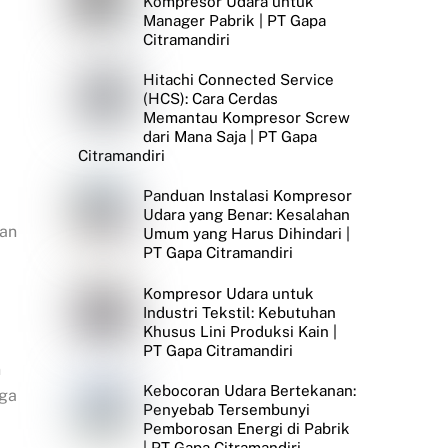
Kompresor Udara untuk
Manager Pabrik | PT Gapa
Citramandiri
Hitachi Connected Service
(HCS): Cara Cerdas
Memantau Kompresor Screw
dari Mana Saja | PT Gapa
Citramandiri
Panduan Instalasi Kompresor
Udara yang Benar: Kesalahan
ran
Umum yang Harus Dihindari |
PT Gapa Citramandiri
Kompresor Udara untuk
Industri Tekstil: Kebutuhan
Khusus Lini Produksi Kain |
PT Gapa Citramandiri
n
Kebocoran Udara Bertekanan:
gga
Penyebab Tersembunyi
Pemborosan Energi di Pabrik
| PT Gapa Citramandiri