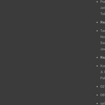
Po
Jat
Te
Re
Ta
No
Se
Ja
Re
Ko
Jl
Pa
02
08
sa