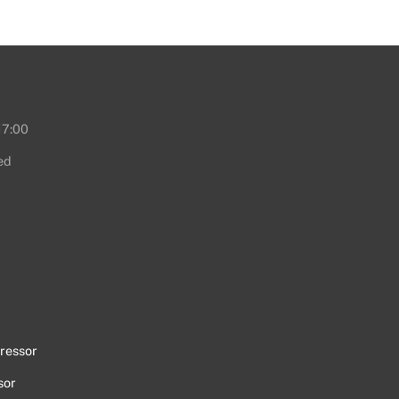
17:00
ed
ressor
sor