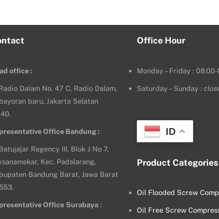
ontact
Office Hour
ad office :
Monday – Friday : 08:00-
. Radio Dalam No. 47 C, Radio Dalam,
Saturday – Sunday : clos
bayoran baru, Jakarta Selatan
140.
ID
presentative Office Bandung :
 Batujajar Regency III, Blok J No 7,
ksanamekar, Kec. Padalarang,
Product Categories
bupaten Bandung Barat, Jawa Barat
553.
Oil Flooded Screw Comp
presentative Office
Surabaya
:
Oil Free Screw Compres