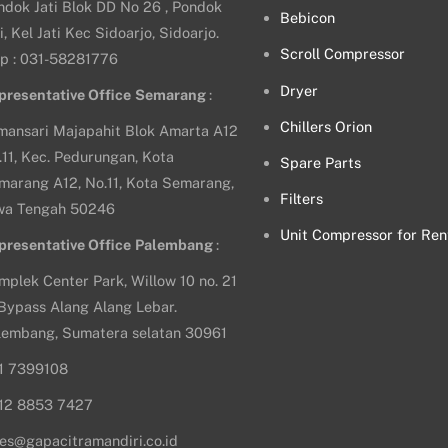
ndok Jati Blok DD No 26 , Pondok
Bebicon
i, Kel Jati Kec Sidoarjo, Sidoarjo.
Scroll Compressor
lp : 031-58281776
Dryer
presentative Office
Semarang
:
Chillers Orion
mansari Majapahit Blok Amarta A12
.11, Kec. Pedurungan, Kota
Spare Parts
marang A12, No.11, Kota Semarang,
Filters
wa Tengah 50246
Unit Compressor for Ren
presentative Office
Palembang
:
mplek Center Park, Willow 10 no. 21
. Bypass Alang Alang Lebar.
lembang, Sumatera selatan 30961
1 7399108
12 8853 7427
les@gapacitramandiri.co.id