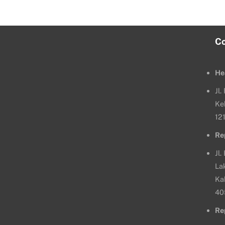
C
He
Jl
Ke
12
Re
Jl.
La
Ka
40
Re