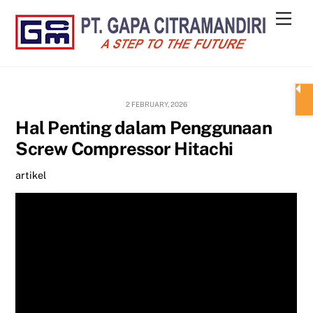
Skip
Men
to
content
2 FEBRUARY, 2026
Hal Penting dalam Penggunaan
Screw Compressor Hitachi
artikel