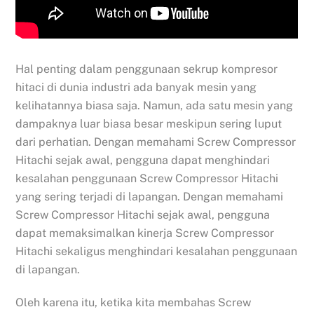
Hal penting dalam penggunaan sekrup kompresor
hitaci di dunia industri ada banyak mesin yang
kelihatannya biasa saja. Namun, ada satu mesin yang
dampaknya luar biasa besar meskipun sering luput
dari perhatian. Dengan memahami Screw Compressor
Hitachi sejak awal, pengguna dapat menghindari
kesalahan penggunaan Screw Compressor Hitachi
yang sering terjadi di lapangan. Dengan memahami
Screw Compressor Hitachi sejak awal, pengguna
dapat memaksimalkan kinerja Screw Compressor
Hitachi sekaligus menghindari kesalahan penggunaan
di lapangan.
Oleh karena itu, ketika kita membahas Screw