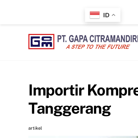
Skip
to
ID
content
Importir Kompr
Tanggerang
artikel