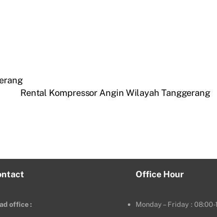
gerang
Rental Kompressor Angin Wilayah Tanggerang
ontact
Office Hour
ad office :
Monday – Friday : 08:00-