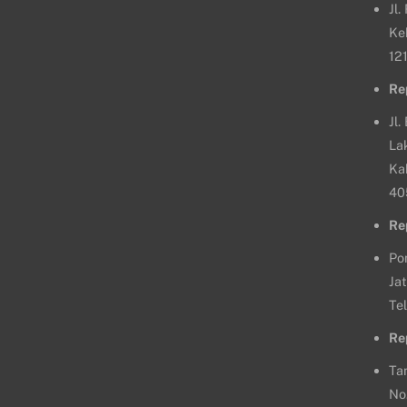
Jl
Ke
12
Re
Jl.
La
Ka
40
Re
Po
Jat
Te
Re
Ta
No