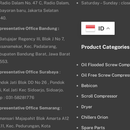
. Radio Dalam No. 47 C, Radio Dalam,
Saturday – Sunday : clos
bayoran baru, Jakarta Selatan
140.
ID
presentative Office Bandung :
 Batujajar Regency III, Blok J No 7,
ksanamekar, Kec. Padalarang,
Product Categories
bupaten Bandung Barat, Jawa Barat
553.
Oil Flooded Screw Comp
presentative Office
Surabaya
:
Oil Free Screw Compres
ndok Jati Blok DD No 26 , Pondok
Bebicon
i, Kel Jati Kec Sidoarjo, Sidoarjo.
Scroll Compressor
lp : 031-58281776
Dryer
presentative Office
Semarang
:
Chillers Orion
mansari Majapahit Blok Amarta A12
.11, Kec. Pedurungan, Kota
Spare Parts