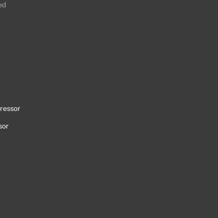
ed
ressor
sor