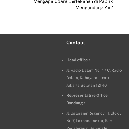
Mengapa Udara Bertekanan di Pabrik
Mengandung Air?
Contact
Head office :
Jl. Radio Dalam No. 47 C, Radio
Dalam, Kebayoran baru,
Jakarta Selatan 12140.
Representative Office
Bandung :
Jl. Batujajar Regency III, Blok J
No 7, Laksanamekar, Kec.
Padalarang, Kabupaten