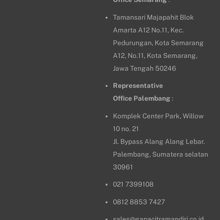
Tamansari Majapahit Blok
Amarta A12 No.11, Kec.
Pedurungan, Kota Semarang
A12, No.11, Kota Semarang,
Jawa Tengah 50246
Representative
Office
Palembang
:
Komplek Center Park, Willow
10 no. 21
Jl. Bypass Alang Alang Lebar.
Palembang, Sumatera selatan
30961
021 7399108
0812 8853 7427
sales@gapacitramandiri.co.id