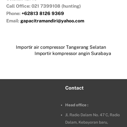
Call Office: 021 7399108 (hunting)
Phone:
+62813 8126 9369
Email:
gapacitramandiri@yahoo.com
Importir air compressor Tangerang Selatan
Importir kompressor angin Surabaya
Contact
Head office :
Jl. Radio Dalam No. 47 C, Radio
Dalam, Kebayoran baru,