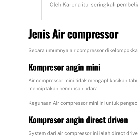
Oleh Karena itu, seringkali pembeli
Jenis Air compressor
Secara umumnya air compressor dikelompokkan
Kompresor angin mini
Air compressor mini tidak mengaplikasikan tabu
menciptakan hembusan udara.
Kegunaan Air compressor mini ini untuk pengec
Kompresor angin direct driven
System dari air compressor ini ialah direct dr