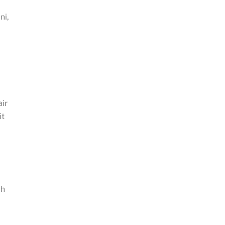
ni,
ir
it
ah