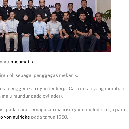
 cara
pneumatik
.
iran oli sebagai penggagas mekanik.
uk menggerakan cylinder kerja. Cara itulah yang merubah
 maju mundur pada cylinder).
irasi pada cara pernapasan manusia yaitu metode kerja paru-
to von guiricke
pada tahun 1650.