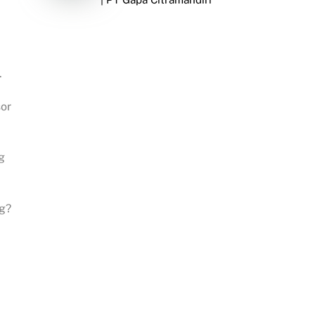
.
or
g
g?