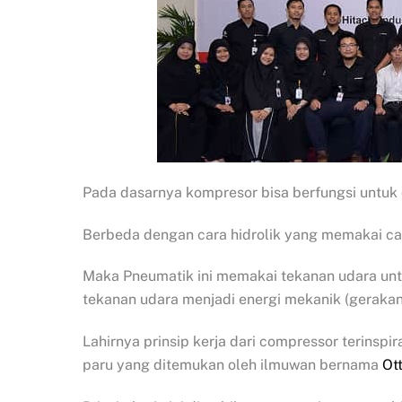
Pada dasarnya kompresor bisa berfungsi untuk
Berbeda dengan cara hidrolik yang memakai ca
Maka Pneumatik ini memakai tekanan udara unt
tekanan udara menjadi energi mekanik (gerakan
Lahirnya prinsip kerja dari compressor terinsp
paru yang ditemukan oleh ilmuwan bernama
Ot