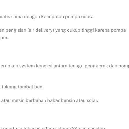
omatis sama dengan kecepatan pompa udara.
an pengisian (air delivery) yang cukup tinggi karena pompa
rpm.
enerapkan system koneksi antara tenaga penggerak dan pom
at tukang tambal ban.
 atau mesin berbahan bakar bensin atau solar.
 keperluan tekanan udara selama 24 jam nonstop.