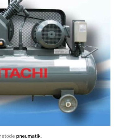
 metode
pneumatik
.