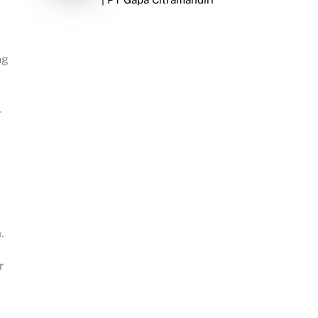
ng
-
.
r