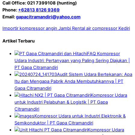
Call Office: 021 7399108 (hunting)
Phone:
+62813 8126 9369
Email:
gapacitramandiri@yahoo.com
Importir kompressor angin Jambi
Rental air compressor Kediri
Artikel Terbaru
FAQ Kompresor
Udara Industri: Pertanyaan yang Paling Sering Diajukan |
PT Gapa Citramandiri
Audit Sistem Udara Bertekanan: Apa
Itu dan Mengapa Pabrik Anda Membutuhkannya | PT
Gapa Citramandiri
Kompresor Udara
untuk Industri Pelabuhan & Logistik | PT Gapa
Citramandiri
Kompresor Udara untuk Industri Elektronik &
Semikonduktor | PT Gapa Citramandiri
Kompresor Udara