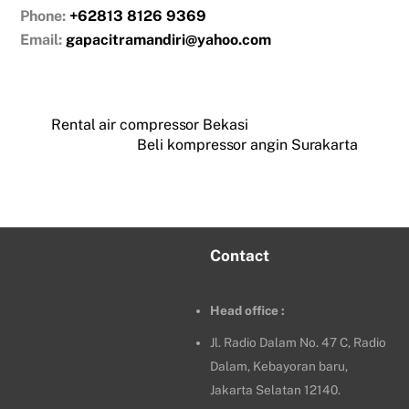
Phone:
+62813 8126 9369
Email:
gapacitramandiri@yahoo.com
Rental air compressor Bekasi
Beli kompressor angin Surakarta
Contact
Head office :
Jl. Radio Dalam No. 47 C, Radio
Dalam, Kebayoran baru,
Jakarta Selatan 12140.