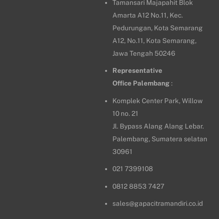
Tamansari Majapahit Blok
Amarta A12 No.11, Kec.
Pedurungan, Kota Semarang
A12, No.11, Kota Semarang,
Jawa Tengah 50246
Representative
Office
Palembang
:
Komplek Center Park, Willow
10 no. 21
Jl. Bypass Alang Alang Lebar.
Palembang, Sumatera selatan
30961
021 7399108
0812 8853 7427
sales@gapacitramandiri.co.id