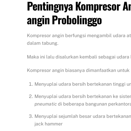
Pentingnya Kompresor An
angin Probolinggo
Kompresor angin berfungsi mengambil udara ata
dalam tabung.
Maka ini lalu disalurkan kembali sebagai udara
Kompresor angin biasanya dimanfaatkan untuk b
Menyuplai udara bersih bertekanan tinggi un
Menyuplai udara bersih bertekanan ke sist
pneumatic
di beberapa bangunan perkantora
Menyuplai sejumlah besar udara bertekanan
jack hammer