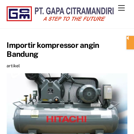
Skip
Men
to
content
Importir kompressor angin
Bandung
artikel