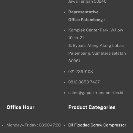
Jawa Tengah 50246
Representative
Office
Palembang
:
Komplek Center Park, Willow
10 no. 21
Jl. Bypass Alang Alang Lebar.
Palembang, Sumatera selatan
30961
021 7399108
0812 8853 7427
sales@gapacitramandiri.co.id
Office Hour
Product Categories
Monday – Friday : 08:00-17:00
Oil Flooded Screw Compressor