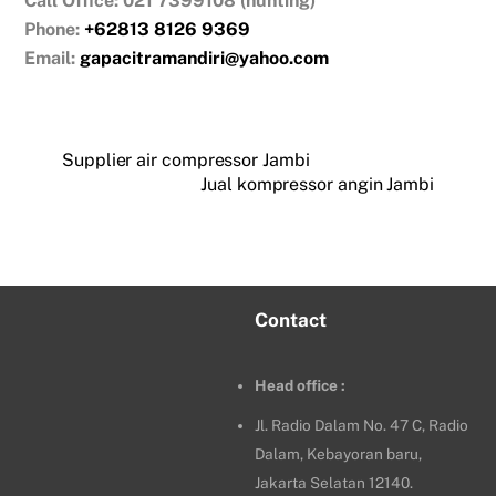
Call Office: 021 7399108 (hunting)
Phone:
+62813 8126 9369
Email:
gapacitramandiri@yahoo.com
Supplier air compressor Jambi
Jual kompressor angin Jambi
Contact
Head office :
Jl. Radio Dalam No. 47 C, Radio
Dalam, Kebayoran baru,
Jakarta Selatan 12140.