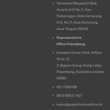
Tamansari Majapahit Blok
Amarta A12 No.11, Kec.
Pedurungan, Kota Semarang
A12, No.11, Kota Semarang,
Jawa Tengah 50246
Representative
Office
Palembang
:
Komplek Center Park, Willow
10 no. 21
Jl. Bypass Alang Alang Lebar.
Palembang, Sumatera selatan
30961
021 7399108
0812 8853 7427
sales@gapacitramandiri.co.id