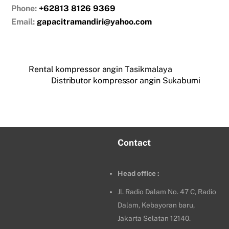
Phone:
+62813 8126 9369
Email:
gapacitramandiri@yahoo.com
Rental kompressor angin Tasikmalaya
Distributor kompressor angin Sukabumi
Contact
Head office :
Jl. Radio Dalam No. 47 C, Radio
Dalam, Kebayoran baru,
Jakarta Selatan 12140.