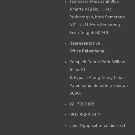
Tamansari Majapahit Blok
Amarta A12 No.11, Kec.
Pedurungan, Kota Semarang
A12, No.11, Kota Semarang,
Jawa Tengah 50246
Representative
Office
Palembang
:
Komplek Center Park, Willow
10 no. 21
Jl. Bypass Alang Alang Lebar.
Palembang, Sumatera selatan
30961
021 7399108
0812 8853 7427
sales@gapacitramandiri.co.id